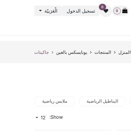
0
تسجيل الدخول
الْعَرَبيّة
0
نشطة الرياضية
باك ستيج
أوت ليت
بطاقة الهدية
rveys
المنزل
المنتجات
يونايسكس بالغين
جاكيتات
البناطيل الرياضية
ملابس رياضية
الاكسسوارات
Show:
12