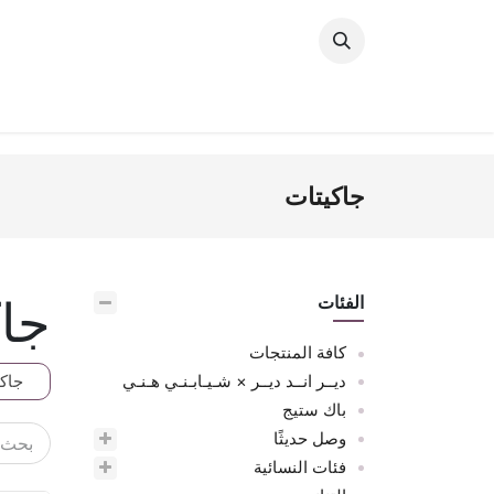
خطي للذهاب إلى المحتوى
وصل حديثًا
النساء
الرجال
البنات
ال
جاكيتات
جاك
الفئات
كافة المنتجات
ديــر انــد ديــر × شـيـابـنـي هـنـي
جاك
باك ستيج
وصل حديثًا
فئات النسائية