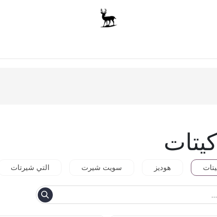
أولاد
للجنسين
الاكسسوارات
متجر المدرسة
ملابس الأ
يتات
يتات
هوديز
سويت شيرت
التي شيرتات