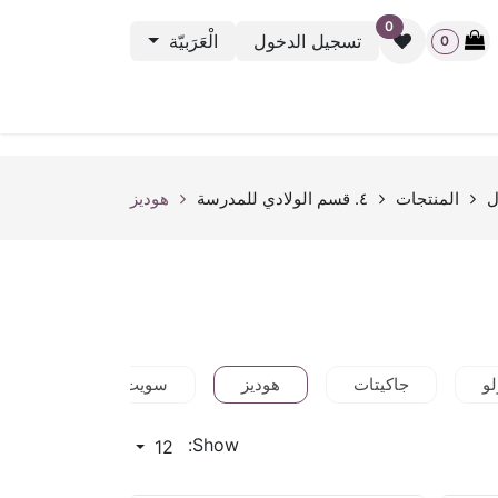
0
تسجيل الدخول
الْعَرَبيّة
0
نشطة الرياضية
باك ستيج
أوت ليت
بطاقة الهدية
rveys
ل
المنتجات
٤. قسم الولادي للمدرسة
هوديز
لو
جاكيتات
هوديز
سويت شيرت
و
Show:
12