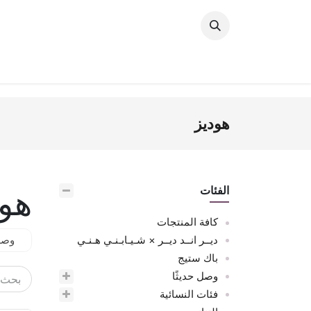
خطي للذهاب إلى المحتوى
وصل حديثًا
النساء
الرجال
البنات
ال
هوديز
هود
الفئات
كافة المنتجات
ديــر انــد ديــر × شـيـابـنـي هـنـي
وصل 
باك ستيج
وصل حديثًا
فئات النسائية