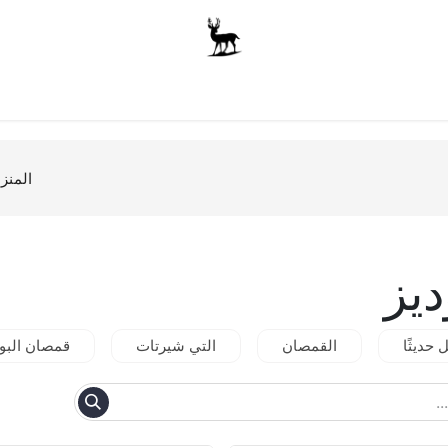
أولاد
للجنسين
الاكسسوارات
متجر المدرسة
ملابس الأ
المنز
يز
حديثًا
القمصان
التي شيرتات
قمصان البو