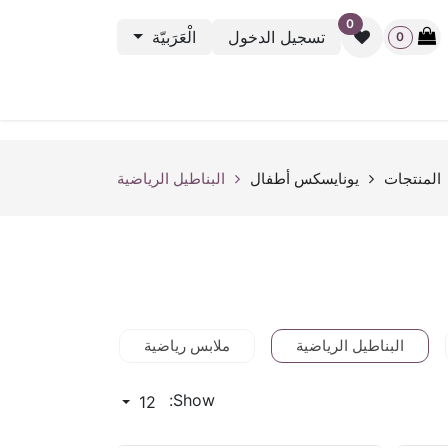
0
تسجيل الدخول
الْعَرَبيّة
0
نشطة الرياضية
باك ستيج
أوت ليت
بطاقة الهدية
rveys
المنتجات
يونايسكس أطفال
البناطيل الرياضية
البناطيل الرياضية
ملابس رياضية
الاكسسوارات
Show:
12