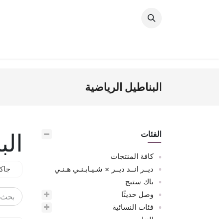
خطي للذهاب إلى المحتوى
وصل حديثًا
النساء
الرجال
البنات
ال
البناطيل الرياضية
الب
الفئات
كافة المنتجات
ديــر انــد ديــر × شـيـابـنـي هـنـي
جاك
باك ستيج
وصل حديثًا
فئات النسائية