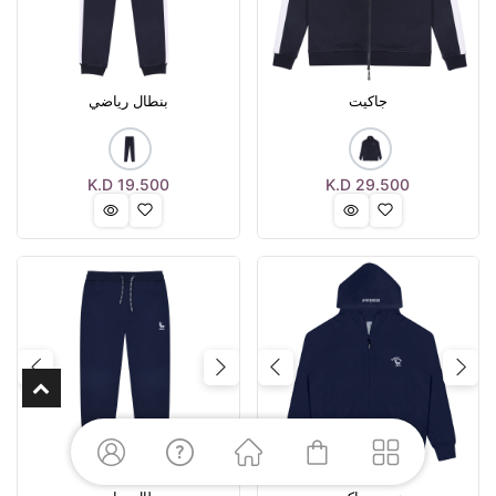
جاكيت
بنطال رياضي
K.D
19.500
K.D
29.500
Next
Previous
Next
Previous