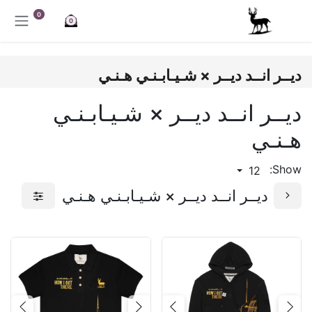
خطي للذهاب إلى المحتوى
0
0
ديــر انــد ديــر × شـيـابـنـي هـنـي
ديــر انــد ديــر × شـيـابـنـي
هـنـي
Show:
12
ديــر انــد ديــر × شـيـابـنـي هـنـي