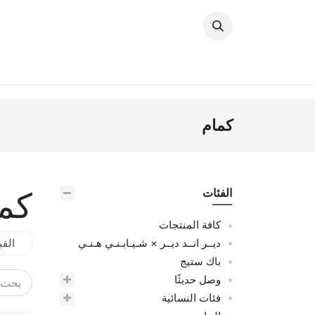
خطي للذهاب إلى المحتوى
وصل حديثًا
النساء
الرجال
البنات
ال
كمام
كم
الفئات
كافة المنتجات
ديــر انــد ديــر × شـيـابـنـي هـنـي
القب
باك ستيج
وصل حديثًا
فئات النسائية