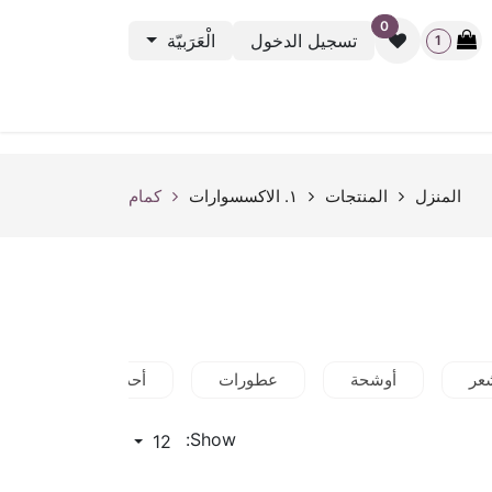
0
تسجيل الدخول
الْعَرَبيّة
1
نشطة الرياضية
باك ستيج
أوت ليت
بطاقة الهدية
rveys
المنزل
المنتجات
١. الاكسسوارات
كمام
عر
أوشحة
عطورات
أحذية
مجوه
Show:
12