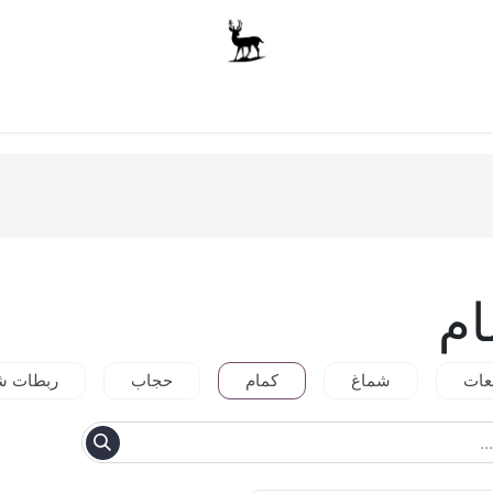
أولاد
للجنسين
الاكسسوارات
متجر المدرسة
ملابس الأ
ام
عات
شماغ
كمام
حجاب
ربطات ش