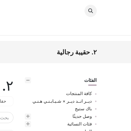
خطي للذهاب إلى المحتوى
وصل حديثًا
النساء
الرجال
البنات
ال
٢. حقيبة رجالية
٢. حقيبة رجالية
الفئات
كافة المنتجات
ديــر انــد ديــر × شـيـابـنـي هـنـي
حقا
باك ستيج
وصل حديثًا
فئات النسائية