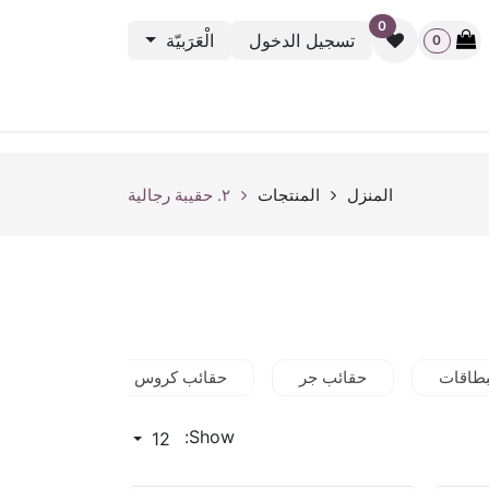
0
تسجيل الدخول
الْعَرَبيّة
0
نشطة الرياضية
باك ستيج
أوت ليت
بطاقة الهدية
rveys
المنزل
المنتجات
٢. حقيبة رجالية
بطاقات
حقائب جر
حقائب كروس
حقائب يد
Show:
12