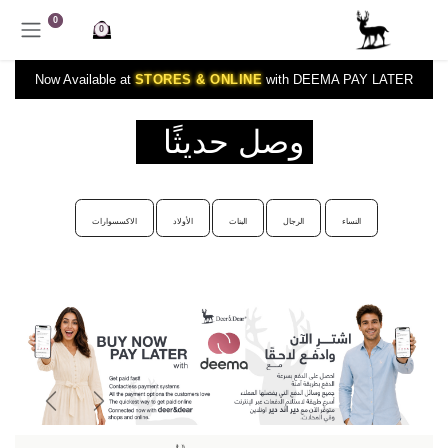
خطي للذهاب إلى المحتوى
0
0
Now Available at
STORES & ONLINE
with DEEMA PAY LATER
وصل حديثًا
النساء
الرجال
البنات
الأولاد
الاكسسوارات
Next
Previous