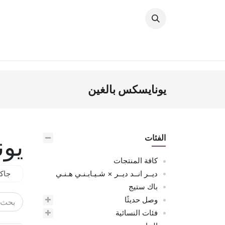
خطي للذهاب إلى المحتوى
وصل حديثًا
النساء
الرجال
البنات
ال
يونايسكس بالغين
يون
الفئات
كافة المنتجات
ديــر انــد ديــر × شـيـابـنـي هـنـي
جاك
باك ستيج
وصل حديثًا
فئات النسائية