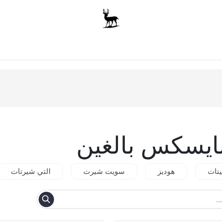
أولاد
للجنسين
الاكسسوارات
متجر المدرسة
ملابس الأ
ايسكس بالغين
يتات
هوديز
سويت شيرت
التي شيرتات