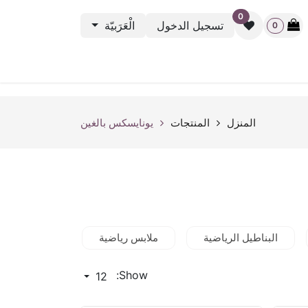
0
تسجيل الدخول
الْعَرَبيّة
0
نشطة الرياضية
باك ستيج
أوت ليت
بطاقة الهدية
rveys
المنزل
المنتجات
يونايسكس بالغين
البناطيل الرياضية
ملابس رياضية
الاكسسوارات
Show:
12