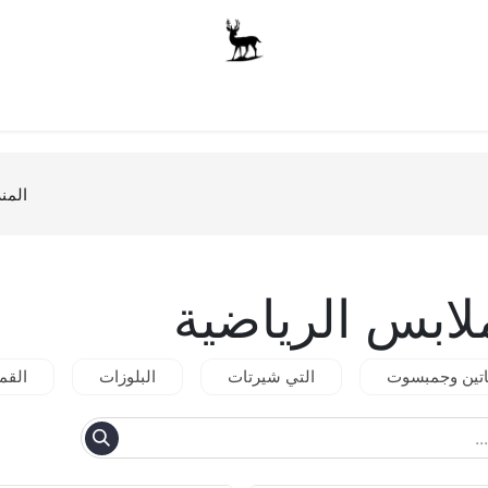
أولاد
للجنسين
الاكسسوارات
متجر المدرسة
ملابس الأ
المن
لابس الرياضية
تين وجمبسوت
التي شيرتات
البلوزات
القم