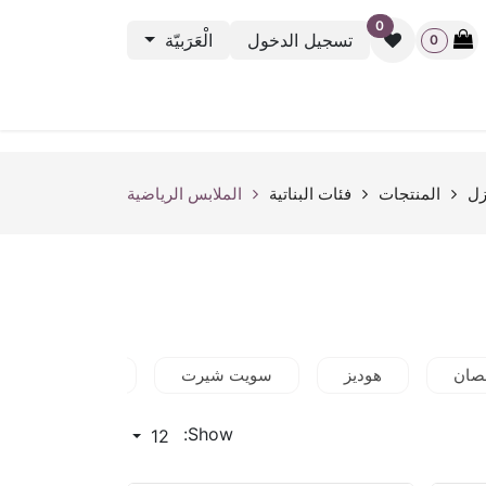
0
تسجيل الدخول
الْعَرَبيّة
0
نشطة الرياضية
باك ستيج
أوت ليت
بطاقة الهدية
rveys
زل
المنتجات
فئات البناتية
الملابس الرياضية
صان
هوديز
سويت شيرت
البولوفرات والجا
Show:
12