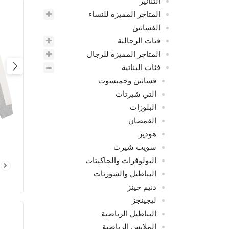
التنانير
المتاجر المميزة للنساء
الفساتين
فئات الرجالية
المتاجر المميزة للرجال
فئات البناتية
ious
فساتين وجمبسوت
التي شيرتات
البلوزات
القمصان
هوديز
سويت شيرت
البولوفرات والجاكيتات
البناطيل والشورتات
دنيم جينز
ليجينجز
البناطيل الرياضية
الملابس الرياضية