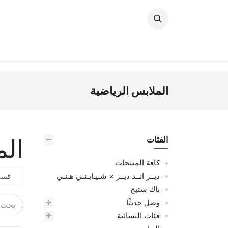
خطي للذهاب إلى المحتوى
وصل حديثًا
النساء
الرجال
البنات
ال
الملابس الرياضية
الم
الفئات
كافة المنتجات
ديــر انــد ديــر × شـيـابـنـي هـنـي
فسا
باك ستيج
وصل حديثًا
فئات النسائية