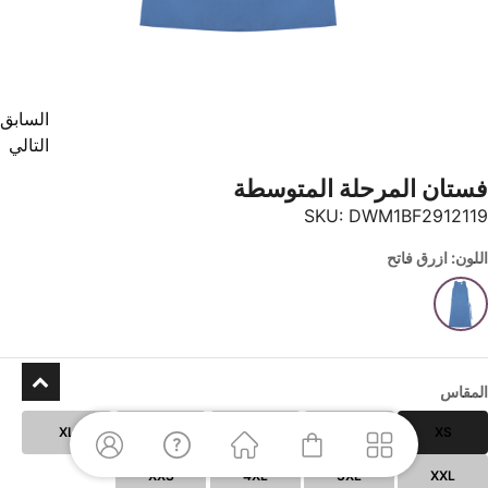
السابق
التالي
فستان المرحلة المتوسطة
SKU:
DWM1BF2912119
اللون: ازرق فاتح
المقاس
XL
L
M
S
XS
XXS
4XL
3XL
XXL