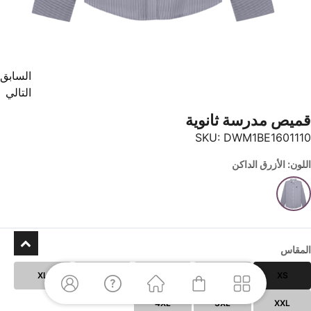
السابق
التالي
قميص مدرسة ثانوية
SKU:
DWM1BE1601110
اللون: الأزرق الداكن
المقاس
XL
L
M
S
XS
4XL
3XL
XXL