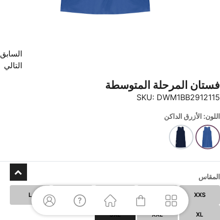
السابق
التالي
فستان المرحلة المتوسطة
SKU:
DWM1BB2912115
اللون: الأزرق الداكن
المقاس
L
M
S
XS
XXS
3XL
XXL
XL