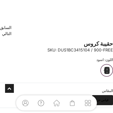
السابق
التالي
حقيبة كروس
SKU:
DUS1BC3415104 / 900-FREE
اللون: اسود
المقاس
قياس حر