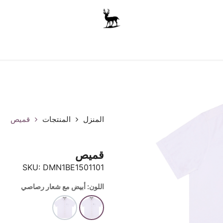
أولاد
للجنسين
الاكسسوارات
متجر المدرسة
ملابس الأ
المنزل
المنتجات
قميص
قميص
SKU:
DMN1BE1501101
اللون: أبيض مع شعار رصاصي