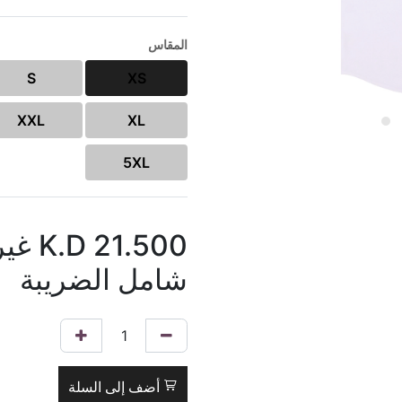
المقاس
S
XS
XXL
XL
5XL
21.500
K.D
غير
شامل الضريبة
أضف إلى السلة