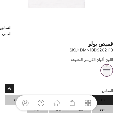
السابق
التالي
قميص بولو
SKU:
DMN1BD9202113
اللون: ألوان الكريمي المتنوعة
المقاس
XL
L
M
S
XS
5XL
4XL
3XL
XXL