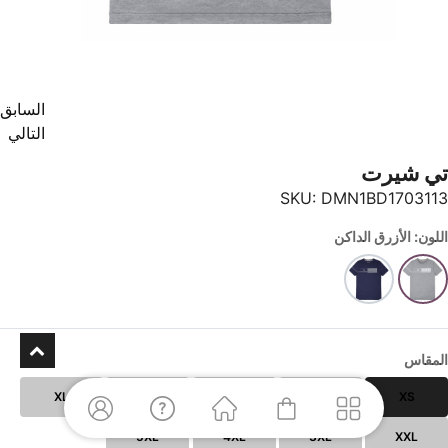
السابق
التالي
تي شيرت
SKU:
DMN1BD1703113
اللون: الأزرق الداكن
المقاس
XL
L
M
S
XS
5XL
4XL
3XL
XXL