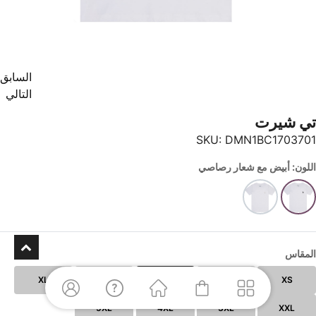
السابق
التالي
تي شيرت
SKU:
DMN1BC1703701
اللون: أبيض مع شعار رصاصي
المقاس
XL
L
M
S
XS
5XL
4XL
3XL
XXL