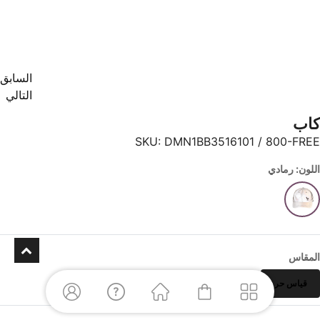
السابق
التالي
كاب
SKU:
DMN1BB3516101 / 800-FREE
اللون: رمادي
المقاس
قياس حر