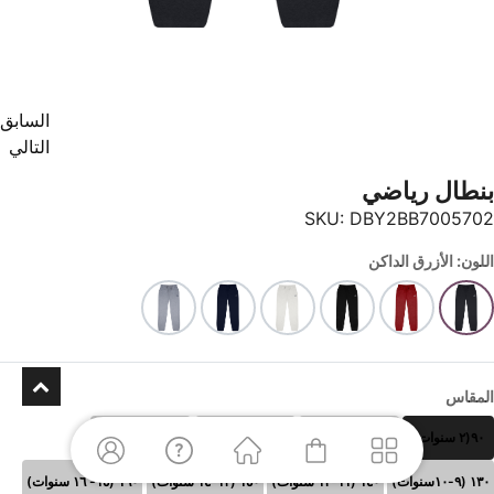
السابق
التالي
بنطال رياضي
SKU:
DBY2BB7005702
اللون: الأزرق الداكن
المقاس
٩٠(٢ سنوات)
١٠٠(٣-٤ سنوات)
١١٠ (٥-٦سنوات)
١٢٠ (٧-٨سنوات)
١٣٠ (٩-١٠سنوات)
١٤٠ (١١-١٢ سنوات)
١٥٠ (١٣-١٤ سنوات)
١٦٠ (١٥- ١٦ سنوات)