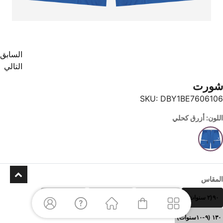
السابق
التالي
شورت
SKU:
DBY1BE7606106
اللون: أزرق كحلي
المقاس
٩٠(٢ سنوات)
١٠٠(٣-٤ سنوات)
١١٠ (٥-٦سنوات)
١٢٠ (٧-٨سنوات)
١٣٠ (٩-١٠سنوات)