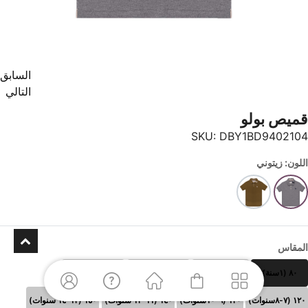
السابق
التالي
قميص بولو
SKU:
DBY1BD9402104
اللون: زيتوني
المقاس
٨٠ (١سنة)
٩٠(٢ سنوات)
١٠٠(٣-٤ سنوات)
١١٠ (٥-٦سنوات)
١٢٠ (٧-٨سنوات)
١٣٠ (٩-١٠سنوات)
١٤٠ (١١-١٢ سنوات)
١٥٠ (١٣-١٤ سنوات)