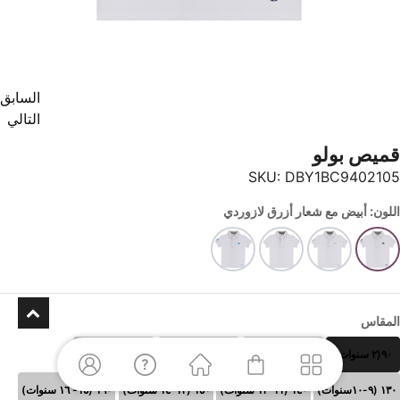
السابق
التالي
قميص بولو
SKU:
DBY1BC9402105
اللون: أبيض مع شعار أزرق لازوردي
المقاس
٩٠(٢ سنوات)
١٠٠(٣-٤ سنوات)
١١٠ (٥-٦سنوات)
١٢٠ (٧-٨سنوات)
١٣٠ (٩-١٠سنوات)
١٤٠ (١١-١٢ سنوات)
١٥٠ (١٣-١٤ سنوات)
١٦٠ (١٥- ١٦ سنوات)