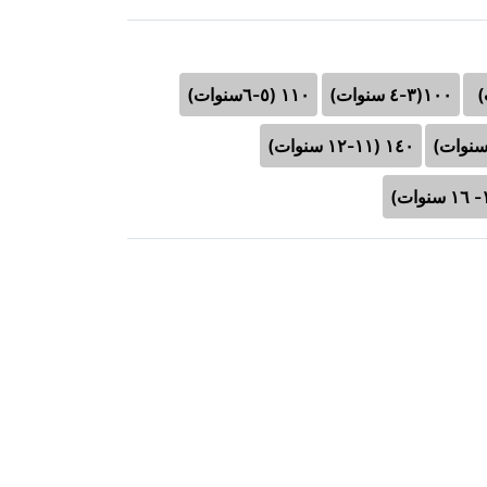
١٠٠(٣-٤ سنوات)
١١٠ (٥-٦سنوات)
١٤٠ (١١-١٢ سنوات)