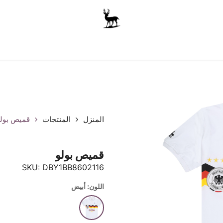
أولاد
للجنسين
الاكسسوارات
متجر المدرسة
ملابس الأ
المنزل
المنتجات
قميص بول
قميص بولو
SKU:
DBY1BB8602116
اللون: أبيض