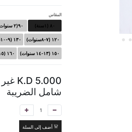
المقاس
٨٠ (١سنة)
٩٠(٢ سنوات)
١٢٠ (٧-٨سنوات)
١٣٠ (٩-١٠سنوات)
١٥٠ (١٣-١٤ سنوات)
١٦٠ (١٥- ١٦ سنوات)
5.000
K.D
غير
شامل الضريبة
أضف إلى السلة