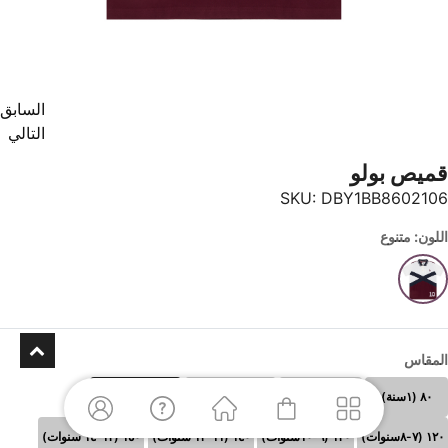
السابق
التالي
قميص بولو
SKU:
DBY1BB8602106
اللون: متنوع
المقاس
٨٠ (١سنة)
٩٠(٢ سنوات)
١٠٠(٣-٤ سنوات)
١١٠ (٥-٦سنوات)
١٢٠ (٧-٨سنوات)
١٣٠ (٩-١٠سنوات)
١٤٠ (١١-١٢ سنوات)
١٥٠ (١٣-١٤ سنوات)