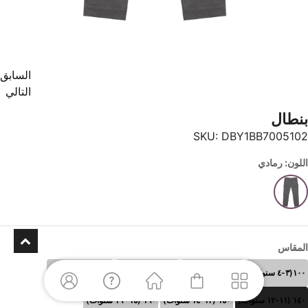
السابق
التالي
بنطال
SKU:
DBY1BB7005102
اللون: رمادي
المقاس
١٠٠(٣-٤ سنوات)
١١٠ (٥-٦سنوات)
١٢٠ (٧-٨سنوات)
١٣٠ (٩-١٠سنوات)
١٤٠ (١١-١٢ سنوات)
١٥٠ (١٣-١٤ سنوات)
١٦٠ (١٥- ١٦ سنوات)