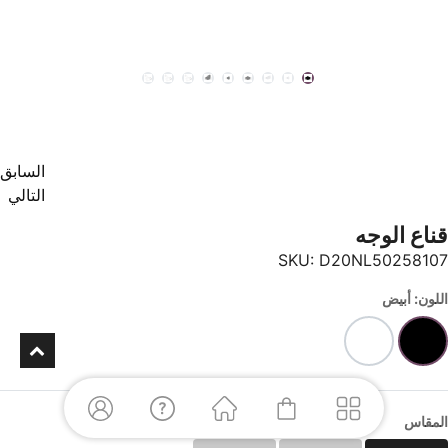
السابق
التالي
قناع الوجه
SKU:
D20NL50258107
اللون: أبيض
المقاس