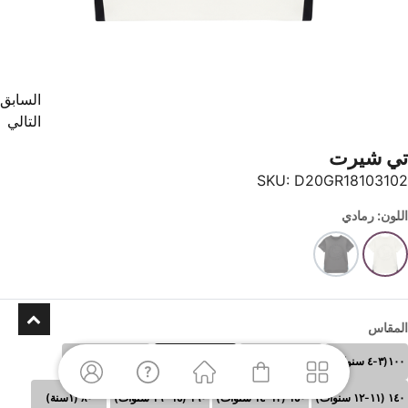
السابق
التالي
تي شيرت
SKU:
D20GR18103102
اللون: رمادي
المقاس
١٠٠(٣-٤ سنوات)
١١٠ (٥-٦سنوات)
١٢٠ (٧-٨سنوات)
١٣٠ (٩-١٠سنوات)
١٤٠ (١١-١٢ سنوات)
١٥٠ (١٣-١٤ سنوات)
١٦٠ (١٥- ١٦ سنوات)
٨٠ (١سنة)