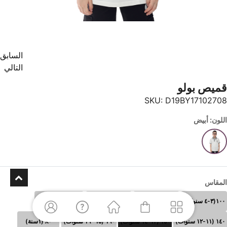
السابق
التالي
قميص بولو
SKU:
D19BY17102708
اللون: أبيض
المقاس
١٠٠(٣-٤ سنوات)
١١٠ (٥-٦سنوات)
١٢٠ (٧-٨سنوات)
١٣٠ (٩-١٠سنوات)
١٤٠ (١١-١٢ سنوات)
١٥٠ (١٣-١٤ سنوات)
١٦٠ (١٥- ١٦ سنوات)
٨٠ (١سنة)