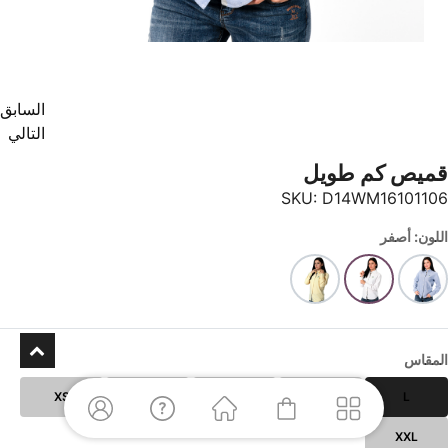
السابق
التالي
قميص كم طويل
SKU:
D14WM16101106
اللون: أصفر
المقاس
XS
XL
S
M
L
XXL