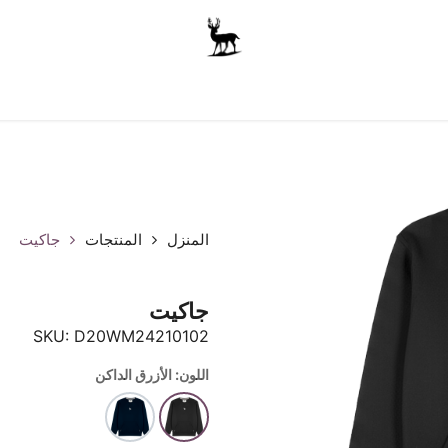
أولاد
للجنسين
الاكسسوارات
متجر المدرسة
ملابس الأ
المنزل
المنتجات
جاكيت
جاكيت
SKU:
D20WM24210102
اللون: الأزرق الداكن