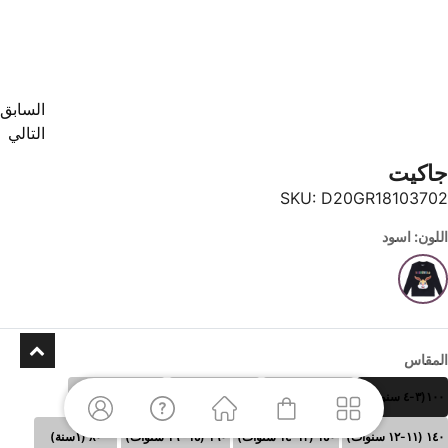
السابق
التالي
جاكيت
SKU:
D20GR18103702
اللون: اسود
المقاس
١٠٠(٣-٤ سنوات)
١١٠ (٥-٦سنوات)
١٢٠ (٧-٨سنوات)
١٣٠ (٩-١٠سنوات)
١٤٠ (١١-١٢ سنوات)
١٥٠ (١٣-١٤ سنوات)
١٦٠ (١٥- ١٦ سنوات)
٨٠ (١سنة)