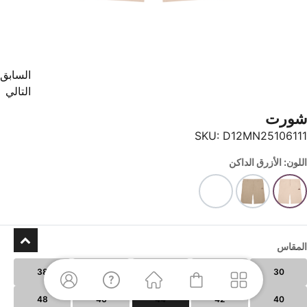
السابق
التالي
شورت
SKU:
D12MN25106111
اللون: الأزرق الداكن
المقاس
38
36
34
32
30
48
46
44
42
40