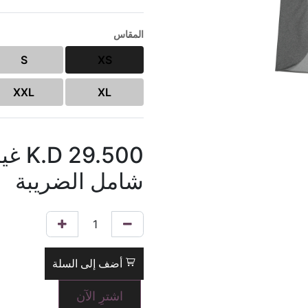
المقاس
S
XS
XXL
XL
29.500
K.D
غي
شامل الضريبة
أضف إلى السلة
اشترِ الآن