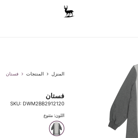
أولاد
للجنسين
الاكسسوارات
متجر المدرسة
ملابس الأ
المنزل
المنتجات
فستان
فستان
SKU:
DWM2BB2912120
اللون: متنوع