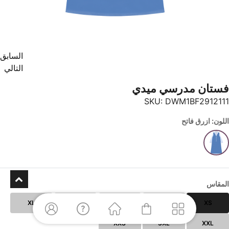
السابق
التالي
فستان مدرسي ميدي
SKU:
DWM1BF2912111
اللون: ازرق فاتح
المقاس
XL
L
M
S
XS
XXS
3XL
XXL