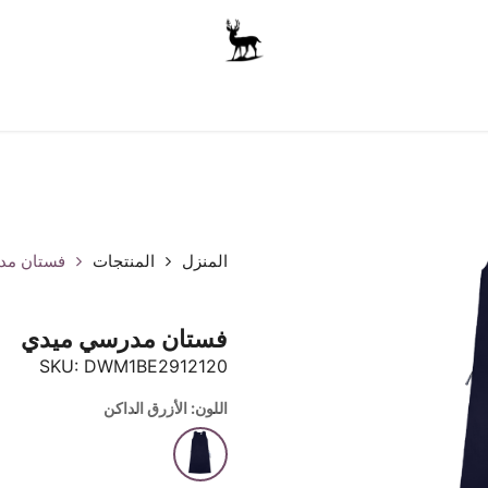
أولاد
للجنسين
الاكسسوارات
متجر المدرسة
ملابس الأ
المنزل
المنتجات
فستان مد
فستان مدرسي ميدي
SKU:
DWM1BE2912120
اللون: الأزرق الداكن