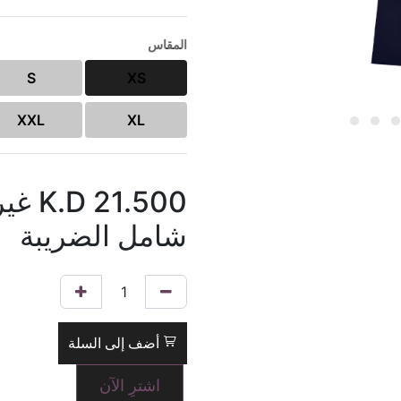
المقاس
S
XS
XXL
XL
21.500
K.D
غير
شامل الضريبة
أضف إلى السلة
اشترِ الآن