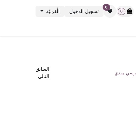
0
تسجيل الدخول
الْعَرَبيّة
0
نشطة الرياضية
باك ستيج
أوت ليت
بطاقة الهدية
rveys
السابق
رسي ميدي
التالي