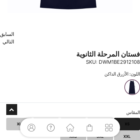
السابق
التالي
فستان المرحلة الثانوية
SKU:
DWM1BE2912108
اللون: الأزرق الداكن
المقاس
XL
L
M
S
XS
XXS
3XL
XXL