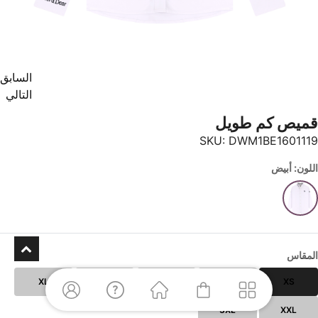
السابق
التالي
قميص كم طويل
SKU:
DWM1BE1601119
اللون: أبيض
المقاس
XL
L
M
S
XS
3XL
XXL