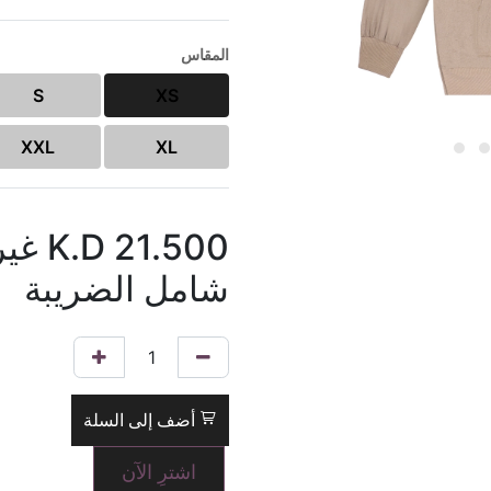
المقاس
S
XS
XXL
XL
21.500
K.D
غير
شامل الضريبة
أضف إلى السلة
اشترِ الآن