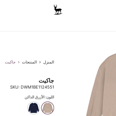
أولاد
للجنسين
الاكسسوارات
متجر المدرسة
ملابس الأ
المنزل
المنتجات
جاكيت
جاكيت
SKU:
DWM1BE1124551
اللون: الأزرق الداكن