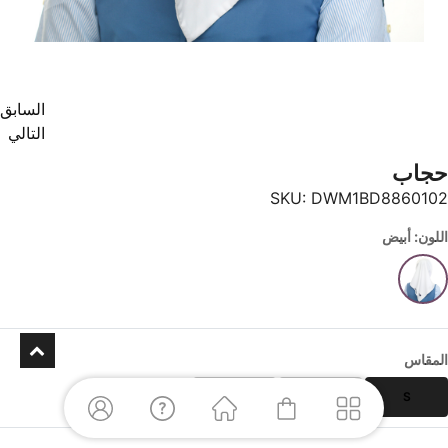
السابق
التالي
حجاب
SKU:
DWM1BD8860102
اللون: أبيض
المقاس
L
M
S