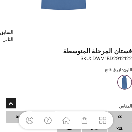
السابق
التالي
فستان المرحلة المتوسطة
SKU:
DWM1BD2912122
اللون: ازرق فاتح
المقاس
XL
L
M
S
XS
XXS
3XL
XXL