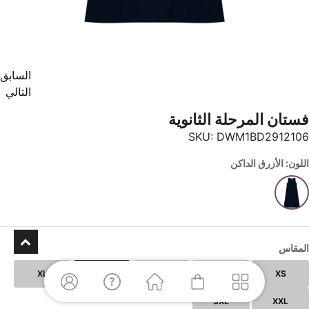
السابق
التالي
فستان المرحلة الثانوية
SKU:
DWM1BD2912106
اللون: الأزرق الداكن
المقاس
XL
L
M
S
XS
3XL
XXL