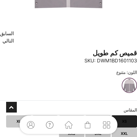
السابق
التالي
قميص كم طويل
SKU:
DWM1BD1601103
اللون: متنوع
المقاس
XL
L
M
S
XS
XXS
3XL
XXL