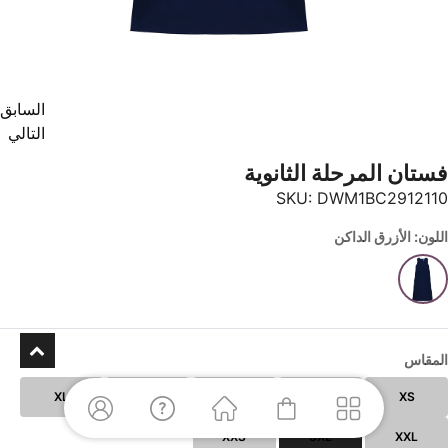
السابق
التالي
فستان المرحلة الثانوية
SKU:
DWM1BC2912110
اللون: الأزرق الداكن
المقاس
XL
L
M
S
XS
XXS
3XL
XXL