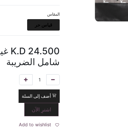
المقاس
قياس حر
24.500
K.D
غي
شامل الضريبة
أضف إلى السلة
اشترِ الآن
Add to wishlist