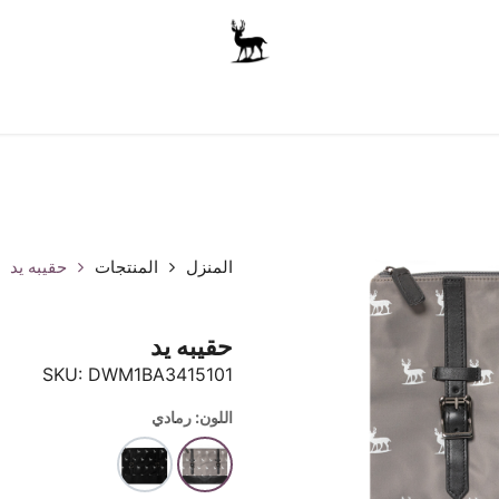
أولاد
للجنسين
الاكسسوارات
متجر المدرسة
ملابس الأ
المنزل
المنتجات
حقيبه يد
حقيبه يد
SKU:
DWM1BA3415101
اللون: رمادي