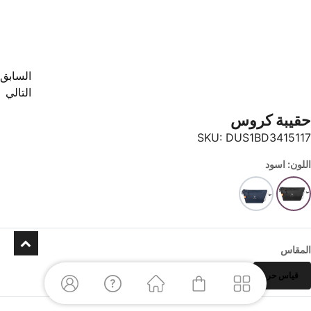
السابق
التالي
حقيبة كروس
SKU:
DUS1BD3415117
اللون: اسود
المقاس
قياس حر