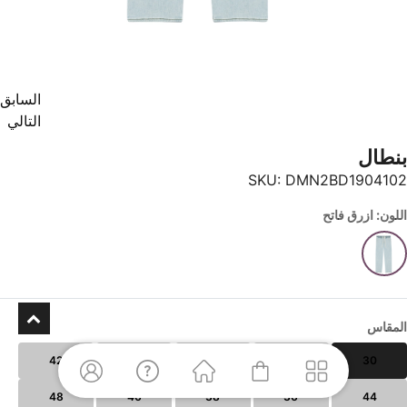
السابق
التالي
بنطال
SKU:
DMN2BD1904102
اللون: ازرق فاتح
المقاس
42
40
34
32
30
48
46
38
36
44