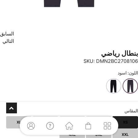
السابق
التالي
بنطال رياضي
SKU:
DMN2BC2708106
اللون: اسود
المقاس
XL
L
M
S
XS
4XL
3XL
XXL