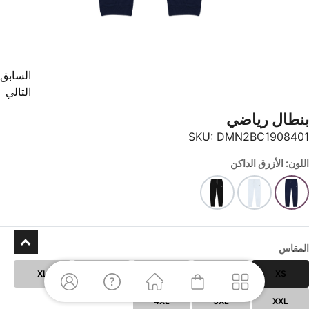
السابق
التالي
بنطال رياضي
SKU:
DMN2BC1908401
اللون: الأزرق الداكن
المقاس
XL
L
M
S
XS
4XL
3XL
XXL