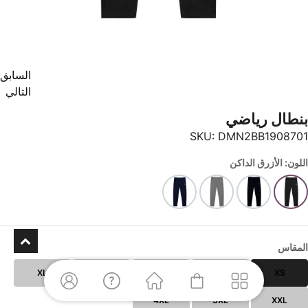
السابق
التالي
بنطال رياضي
SKU:
DMN2BB1908701
اللون: الأزرق الداكن
المقاس
XL
L
M
S
XS
4XL
3XL
XXL